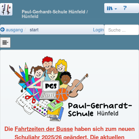
Paul-Gerhardt-Schule Hünfeld
/
Hünfeld
ausgang
start
Login
Die
Fahrtzeiten der Busse
haben sich zum neuen
Schuljahr 2025/26
geändert.
Die aktuellen